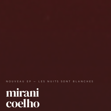
NOUVEAU EP — LES NUITS SONT BLANCHES
mirani
coelho